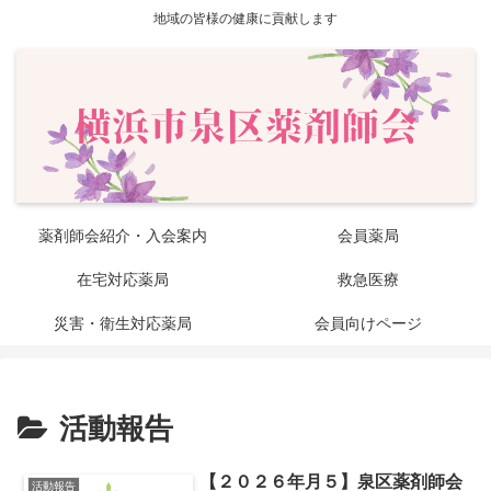
地域の皆様の健康に貢献します
薬剤師会紹介・入会案内
会員薬局
在宅対応薬局
救急医療
災害・衛生対応薬局
会員向けページ
活動報告
【２０２６年月５】泉区薬剤師会
活動報告